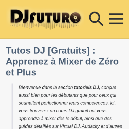
Sauter
au
Bascu
contenu
ba
la
le
Tutos DJ [Gratuits] :
m
Apprenez à Mixer de Zéro
reche
et Plus
Bienvenue dans la section
tutoriels DJ
, conçue
aussi bien pour les débutants que pour ceux qui
souhaitent perfectionner leurs compétences. Ici,
vous trouverez un cours DJ gratuit qui vous
apprendra à mixer dès le début, ainsi que des
guides détaillés sur Virtual DJ, Audacity et d’autres