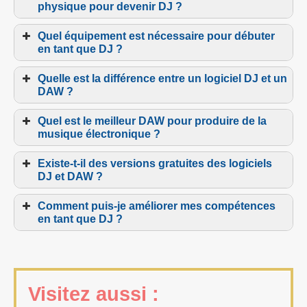
physique pour devenir DJ ?
Virtual DJ
Traktor DJ
Quel équipement est nécessaire pour débuter
2
Serato DJ Lite
en tant que DJ ?
Quelle est la différence entre un logiciel DJ et un
logiciel DJ
DAW ?
Serato DJ
Virtual DJ
Quel est le meilleur DAW pour produire de la
musique électronique ?
DAWs
Existe-t-il des versions gratuites des logiciels
FL Studio
Ableton Live
DJ et DAW ?
Comment puis-je améliorer mes compétences
en tant que DJ ?
Ableton Live
Visitez aussi :
Reaper
Logic Pro