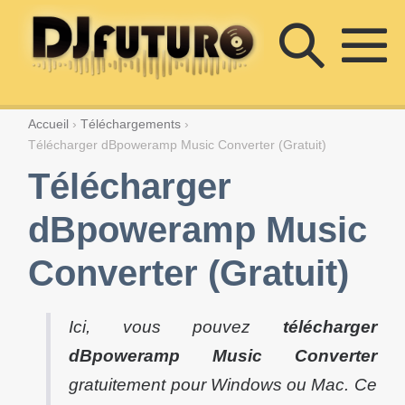
Sauter
Bascu
au
contenu
ba
la
le
Accueil
›
Téléchargements
›
Télécharger dBpoweramp Music Converter (Gratuit)
m
Télécharger
reche
dBpoweramp Music
Converter (Gratuit)
Ici, vous pouvez
télécharger
dBpoweramp Music Converter
gratuitement pour Windows ou Mac. Ce