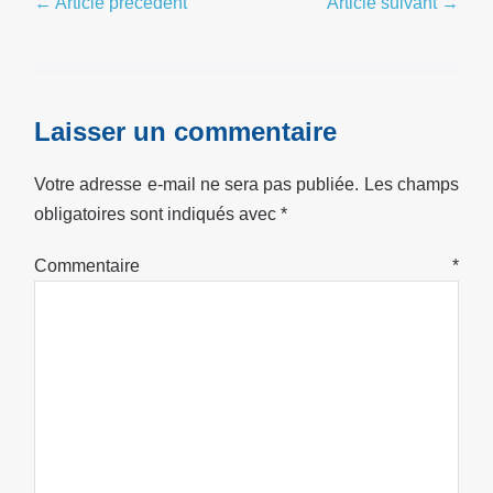
Navigation
← Article précédent
Article suivant →
d’article
Laisser un commentaire
Votre adresse e-mail ne sera pas publiée.
Les champs
obligatoires sont indiqués avec
*
Commentaire
*