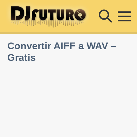
Saltar
Altern
al
contenido
Al
búsqu
m
Convertir AIFF a WAV –
Gratis