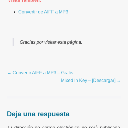
Visita También:
Convertir de AIFF a MP3
Gracias por visitar esta página.
Navegación
← Convertir AIFF a MP3 – Gratis
por
Mixed In Key – [Descargar] →
entradas
Deja una respuesta
Tu dirección de correo electrónico no será publicada.