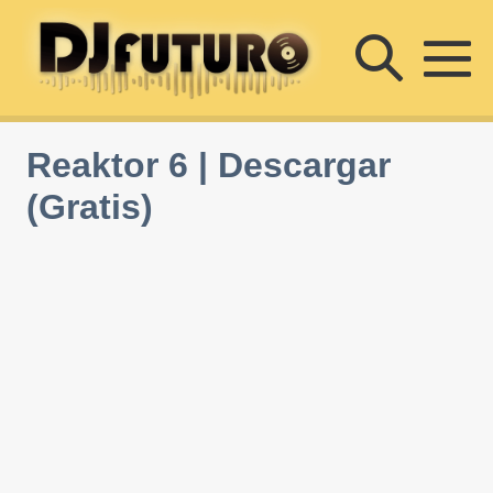
Saltar
Altern
al
contenido
Al
búsqu
m
Reaktor 6 | Descargar
(Gratis)