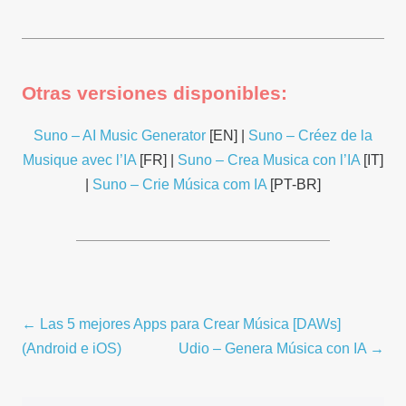
Otras versiones disponibles:
Suno – AI Music Generator
[EN] |
Suno – Créez de la
Musique avec l’IA
[FR] |
Suno – Crea Musica con l’IA
[IT]
|
Suno – Crie Música com IA
[PT-BR]
Navegación
← Las 5 mejores Apps para Crear Música [DAWs]
por
(Android e iOS)
Udio – Genera Música con IA →
entradas