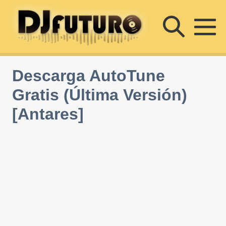
Saltar
Altern
al
contenido
Al
búsqu
m
Descarga AutoTune
Gratis (Última Versión)
[Antares]