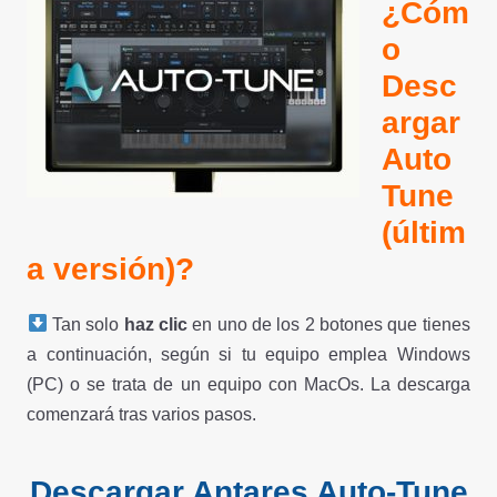
¿Cóm
o
Desc
argar
Auto
Tune
(últim
a versión)?
Tan solo
haz clic
en uno de los 2 botones que tienes
a continuación, según si tu equipo emplea Windows
(PC) o se trata de un equipo con MacOs. La descarga
comenzará tras varios pasos.
Descargar Antares Auto-Tune