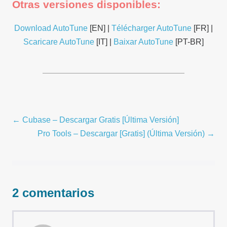
Otras versiones disponibles:
Download AutoTune
[EN] |
Télécharger AutoTune
[FR] |
Scaricare AutoTune
[IT] |
Baixar AutoTune
[PT-BR]
Navegación
← Cubase – Descargar Gratis [Última Versión]
por
Pro Tools – Descargar [Gratis] (Última Versión) →
entradas
2
comentarios