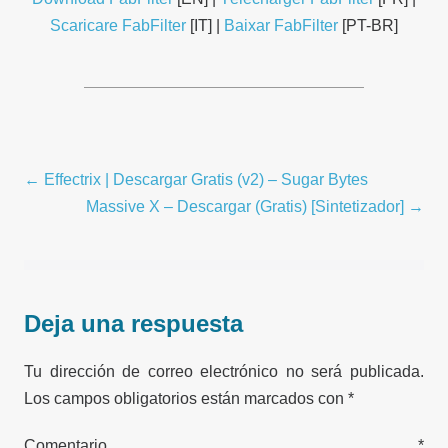
Scaricare FabFilter
[IT] |
Baixar FabFilter
[PT-BR]
Navegación
← Effectrix | Descargar Gratis (v2) – Sugar Bytes
por
Massive X – Descargar (Gratis) [Sintetizador] →
entradas
Deja una respuesta
Tu dirección de correo electrónico no será publicada.
Los campos obligatorios están marcados con
*
Comentario
*