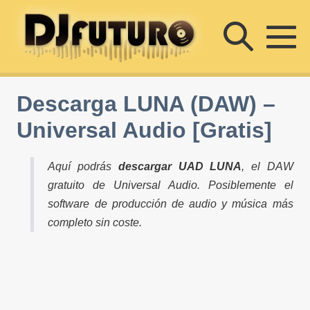
Saltar
Altern
al
contenido
Al
búsqu
m
Descarga LUNA (DAW) –
Universal Audio [Gratis]
Aquí podrás
descargar UAD LUNA
, el DAW
gratuito de Universal Audio. Posiblemente el
software de producción de audio y música más
completo sin coste.