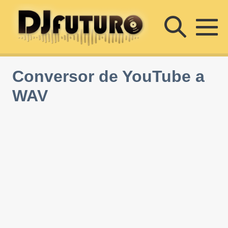
Saltar
Altern
al
contenido
Al
búsqu
m
Conversor de YouTube a
WAV