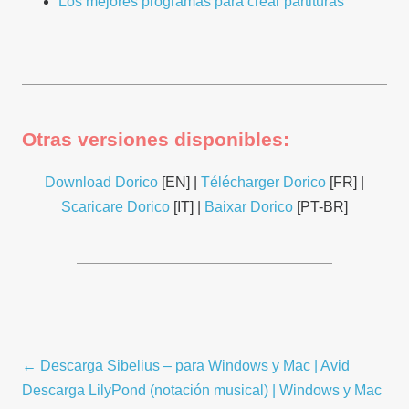
Los mejores programas para crear partituras
Otras versiones disponibles:
Download Dorico
[EN] |
Télécharger Dorico
[FR] |
Scaricare Dorico
[IT] |
Baixar Dorico
[PT-BR]
Navegación
← Descarga Sibelius – para Windows y Mac | Avid
por
Descarga LilyPond (notación musical) | Windows y Mac