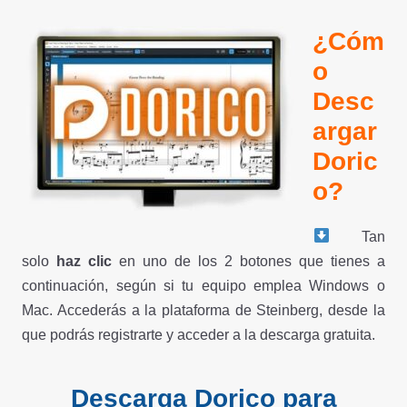
¿Cóm
o
Desc
argar
Doric
o?
Tan
solo
haz clic
en uno de los 2 botones que tienes a
continuación, según si tu equipo emplea Windows o
Mac. Accederás a la plataforma de Steinberg, desde la
que podrás registrarte y acceder a la descarga gratuita.
Descarga Dorico para